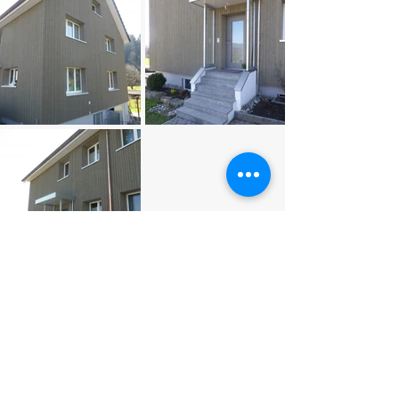
Kobler Holzbau
Kobelwies 4
9463 Oberriet
T
+41 (0)71 761 03 14
info@koblerholzbau.ch